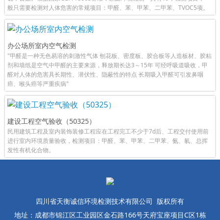
般只需要检测对人体危害的常规项目：甲醛、苯、甲苯、二甲苯、TVOC5项。
办公场所室内空气检测
"甲醛是一种无色易溶的刺激性气体 刨花板、密度板、胶合板等人造板材、胶粘
剂和墙纸是空气中甲醛的主要来源，释放期长达3～15年 可经呼吸道吸收，甲
醛对人体的危害具长期性、潜伏性、隐蔽性的特点 长期吸入甲醛可引发鼻咽
癌、喉头癌等严重疾病"
建设工程空气验收（50325）
民用建筑工程及室内装饰装修工程应在工程完工不少于7d后、工程交付使用前
进行室内环境质量验收，检测项目：甲醛、苯、甲苯、二甲苯、氨、氡、总挥
发性有机化合物。
四川省天衡诚信环境检测技术有限公司 版权所有
地址：成都市锦江区工业园区金石路166号天府宝座项目C区1栋