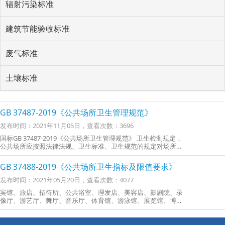
辐射污染标准
建筑节能验收标准
废气标准
土壤标准
GB 37487-2019《公共场所卫生管理规范》
发布时间：2021年11月05日，查看次数：3696
国标GB 37487-2019《公共场所卫生管理规范》 卫生检测规定，
公共场所应按照法律法规、卫生标准、卫生规范的规定对场所的
空气质量、微小气候、水质、采光、照明、噪声、公共用品用具
和集中空调通风系统等进行卫生检测，每年不少于一次，并在醒
GB 37488-2019《公共场所卫生指标及限值要求》
目位置如实公示检测结果。
发布时间：2021年05月20日，查看次数：4077
宾馆、旅店、招待所、公共浴室、理发店、美容店、影剧院、录
像厅、游艺厅、舞厅、音乐厅、体育馆、游泳馆、展览馆、博物
馆、美术馆、图书馆、商场、书店、候诊室、候车（机、船）室
与公共交通工具等公共场所